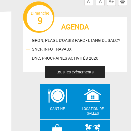
A-
A
A+
I
Dimanche
9
AGENDA
GRON, PLAGE D'OASIS PARC - ETANG DE SALCY
SNCF, INFO TRAVAUX
DNC, PROCHAINES ACTIVITÉS 2026
tous les évènements
CANTINE
LOCATION DE
SALLES