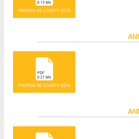
0.15
Mo
)
PROPOS DE COURTY 2015
AN
(
PDF
0.21
Mo
)
PROPOS DE COURTY 2014
AN