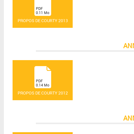
(
PDF
0.11
Mo
)
PROPOS DE COURTY 2013
AN
(
PDF
0.14
Mo
)
PROPOS DE COURTY 2012
AN