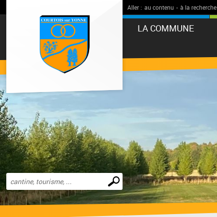
Aller :
au contenu
-
à la recherche
LA COMMUNE
Effectuer
une
recherche