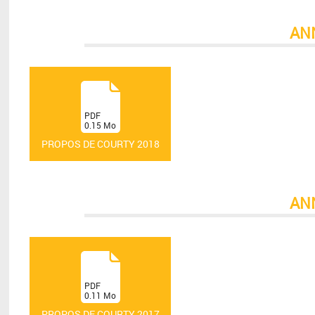
AN
(
PDF
0.15
Mo
)
PROPOS DE COURTY 2018
AN
(
PDF
0.11
Mo
)
PROPOS DE COURTY 2017