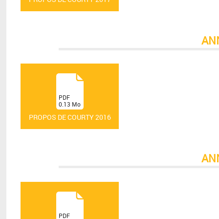
AN
(
PDF
0.13
Mo
)
PROPOS DE COURTY 2016
AN
(
PDF