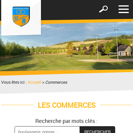
Affic
Afficher
le
le
men
formulaire
de
recherche
Vous êtes ici :
Accueil
>
Commerces
LES COMMERCES
Recherche par mots clés :