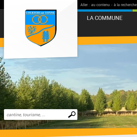
Aller :
au contenu
-
à la recherche
LA COMMUNE
Effectuer
une
recherche