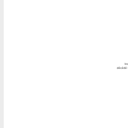
In
décédé l