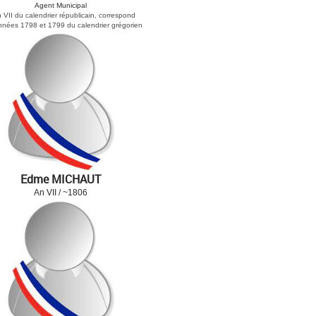
Agent Municipal
 VII du calendrier républicain, correspond
nnées 1798 et 1799 du calendrier grégorien
Edme MICHAUT
An VII / ~1806