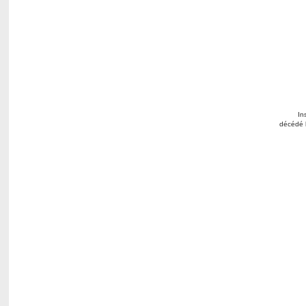
In
décédé l