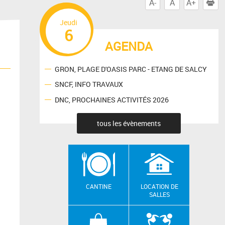
A-
A
A+
I
Jeudi
6
AGENDA
GRON, PLAGE D'OASIS PARC - ETANG DE SALCY
SNCF, INFO TRAVAUX
DNC, PROCHAINES ACTIVITÉS 2026
tous les évènements
CANTINE
LOCATION DE
SALLES