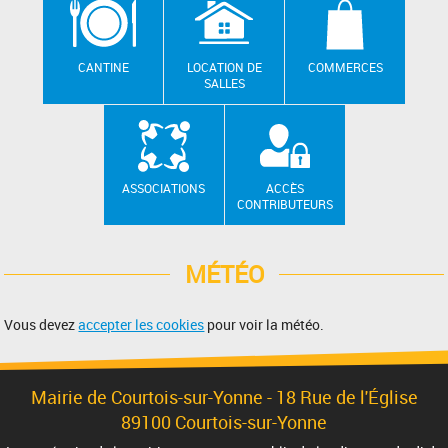
CANTINE
LOCATION DE
COMMERCES
SALLES
ASSOCIATIONS
ACCÈS
CONTRIBUTEURS
MÉTÉO
Vous devez
accepter les cookies
pour voir la météo.
Mairie de Courtois-sur-Yonne -
18 Rue de l'Église
89100 Courtois-sur-Yonne