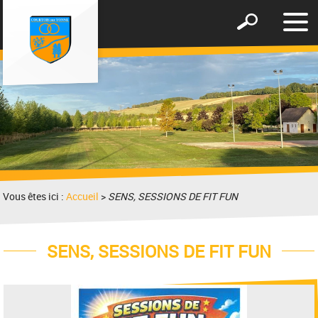
Affic
Afficher
le
le
men
formulaire
de
recherche
Vous êtes ici :
Accueil
>
SENS, SESSIONS DE FIT FUN
SENS, SESSIONS DE FIT FUN