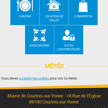
CANTINE
LOCATION DE
COMMERCES
SALLES
ASSOCIATIONS
ACCÈS
CONTRIBUTEURS
MÉTÉO
Vous devez
accepter les cookies
pour voir la météo.
Mairie de Courtois-sur-Yonne -
18 Rue de l'Église
89100 Courtois-sur-Yonne